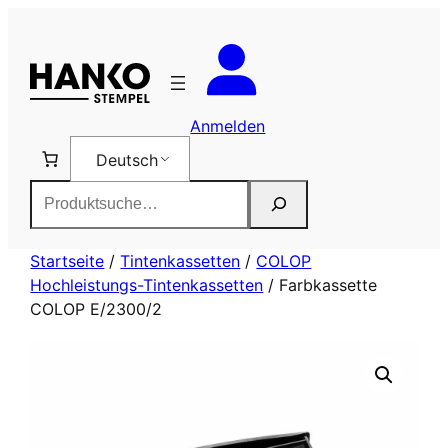
Zum
Inhalt
springen
Anmelden
Deutsch
Suchen
Startseite
/
Tintenkassetten
/
COLOP
Hochleistungs-Tintenkassetten
/ Farbkassette
COLOP E/2300/2