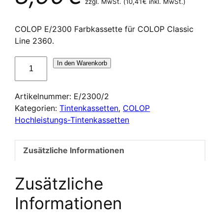
zzgl. MwSt. (
10,41
€
inkl. MwSt.)
COLOP E/2300 Farbkassette für COLOP Classic
Line 2360.
Cassette
In den Warenkorb
d'encrage
COLOP
Artikelnummer:
E/2300/2
E/2300/2
Kategorien:
Tintenkassetten
,
COLOP
Menge
Hochleistungs-Tintenkassetten
Zusätzliche Informationen
Zusätzliche
Informationen