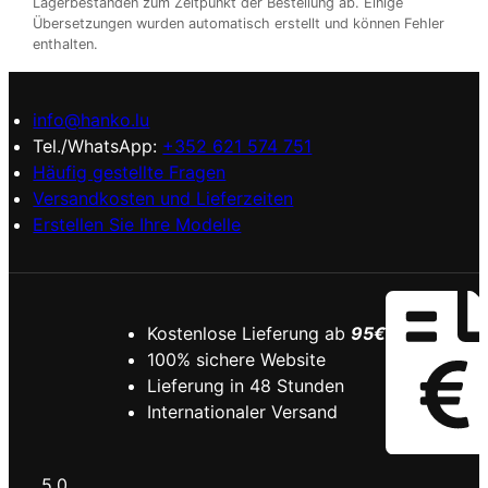
Lagerbeständen zum Zeitpunkt der Bestellung ab. Einige
Übersetzungen wurden automatisch erstellt und können Fehler
enthalten.
info@hanko.lu
Tel./WhatsApp:
+352 621 574 751
Häufig gestellte Fragen
Versandkosten und Lieferzeiten
Erstellen Sie Ihre Modelle
Kostenlose Lieferung ab
95€
100% sichere Website
Lieferung in 48 Stunden
Internationaler Versand
5.0