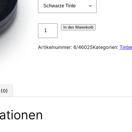
Cassette
In den Warenkorb
d'encrage
Trodat
Artikelnummer:
6/46025
Kategorien:
Tinte
6/46025
Menge
(0)
mationen