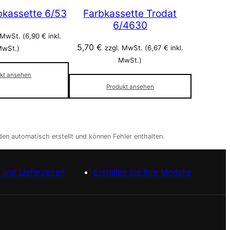
bkassette 6/53
Farbkassette Trodat
6/4630
 MwSt. (
6,90
€
inkl.
5,70
€
zzgl. MwSt. (
6,67
€
inkl.
wSt.)
MwSt.)
kt ansehen
Produkt ansehen
en automatisch erstellt und können Fehler enthalten.
und Lieferzeiten
Erstellen Sie Ihre Modelle