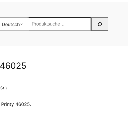
Suchen
Deutsch
/46025
St.)
 Printy 46025.