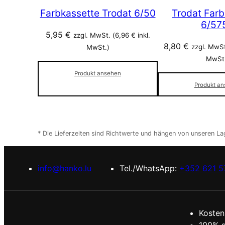
Farbkassette Trodat 6/50
Trodat Farb
6/57
5,95
€
zzgl. MwSt. (
6,96
€
inkl.
8,80
€
zzgl. MwSt
MwSt.)
MwSt
Produkt ansehen
Produkt a
* Die Lieferzeiten sind Richtwerte und hängen von unseren L
info@hanko.lu
Tel./WhatsApp:
+352 621 5
Kosten
100% s