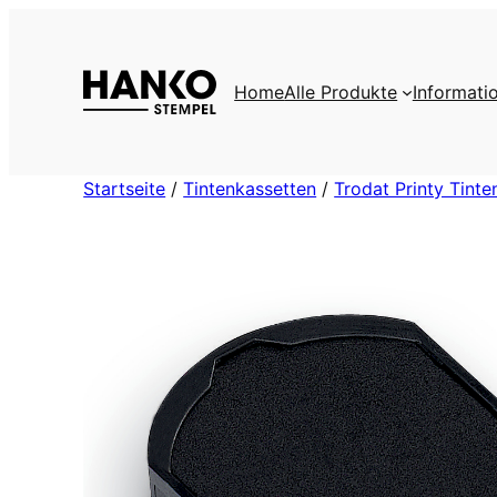
Zum
Inhalt
springen
Home
Alle Produkte
Informati
Startseite
/
Tintenkassetten
/
Trodat Printy Tint