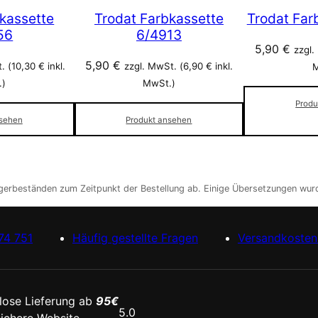
kassette
Trodat Farbkassette
Trodat Far
56
6/4913
5,90
€
zzgl.
5,90
€
. (
10,30
€
inkl.
zzgl. MwSt. (
6,90
€
inkl.
M
.)
MwSt.)
Produ
nsehen
Produkt ansehen
agerbeständen zum Zeitpunkt der Bestellung ab. Einige Übersetzungen wurd
74 751
Häufig gestellte Fragen
Versandkosten 
lose Lieferung ab
95€
5.0
ichere Website