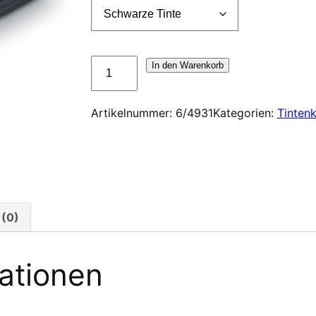
Cassette
In den Warenkorb
d'encrage
Trodat
Artikelnummer:
6/4931
Kategorien:
Tinten
6/4931
Menge
(0)
mationen