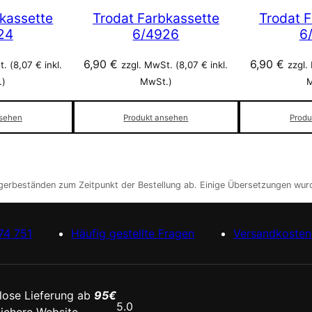
kassette
Trodat Farbkassette
Trodat 
24
6/4926
6
6,90
€
6,90
€
. (
8,07
€
inkl.
zzgl. MwSt. (
8,07
€
inkl.
zzgl.
.)
MwSt.)
M
nsehen
Produkt ansehen
Produ
agerbeständen zum Zeitpunkt der Bestellung ab. Einige Übersetzungen wurd
74 751
Häufig gestellte Fragen
Versandkosten 
lose Lieferung ab
95€
5.0
ichere Website