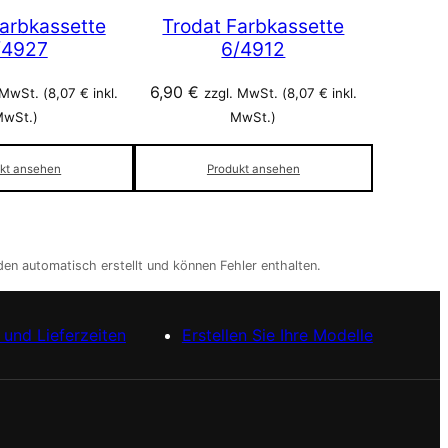
Farbkassette
Trodat Farbkassette
/4927
6/4912
6,90
€
 MwSt. (
8,07
€
inkl.
zzgl. MwSt. (
8,07
€
inkl.
wSt.)
MwSt.)
kt ansehen
Produkt ansehen
en automatisch erstellt und können Fehler enthalten.
und Lieferzeiten
Erstellen Sie Ihre Modelle