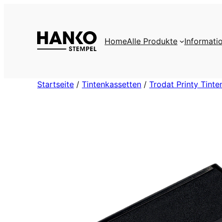
Zum
Inhalt
springen
Home
Alle Produkte
Informati
Startseite
/
Tintenkassetten
/
Trodat Printy Tint