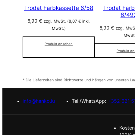
Trodat Farbkassette 6/58
Trodat Farb
6/49
6,90
€
zzgl. MwSt. (
8,07
€
inkl.
6,90
€
zzgl. MwSt
MwSt.)
MwSt
Produkt ansehen
Produkt a
* Die Lieferzeiten sind Richtwerte und hängen von unseren L
info@hanko.lu
Tel./WhatsApp:
+352 621 5
Kosten
100% s