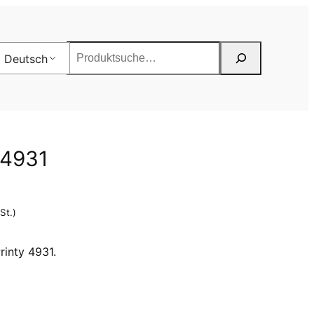
Suchen
Deutsch
/4931
St.)
rinty 4931.