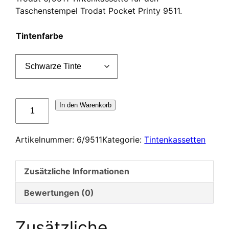
Taschenstempel Trodat Pocket Printy 9511.
Tintenfarbe
Cassette
In den Warenkorb
d'encrage
Trodat
Artikelnummer:
6/9511
Kategorie:
Tintenkassetten
6/9511
Menge
Zusätzliche Informationen
Bewertungen (0)
Zusätzliche