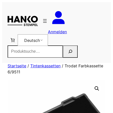
Zum
Inhalt
springen
Anmelden
Deutsch
Suchen
Startseite
/
Tintenkassetten
/ Trodat Farbkassette
6/9511