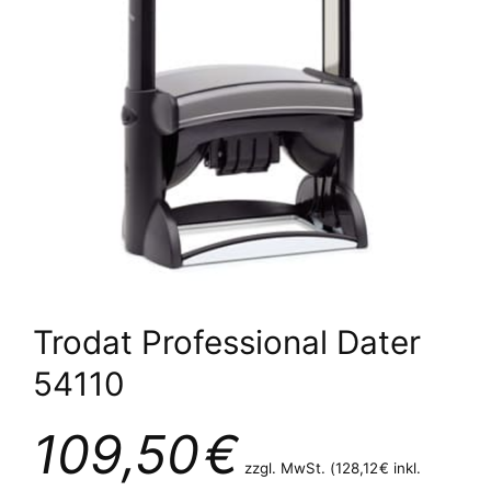
Trodat Professional Dater
54110
109,50
€
zzgl. MwSt. (
128,12
€
inkl.