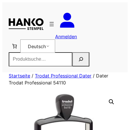
Zum
Inhalt
springen
Anmelden
Deutsch
Suchen
Startseite
/
Trodat Professional Dater
/ Dater
Trodat Professional 54110