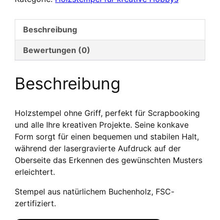
créatifs
et
Beschreibung
scrapbooking
70
Bewertungen (0)
x
70
Beschreibung
mm
Menge
Holzstempel ohne Griff, perfekt für Scrapbooking
und alle Ihre kreativen Projekte. Seine konkave
Form sorgt für einen bequemen und stabilen Halt,
während der lasergravierte Aufdruck auf der
Oberseite das Erkennen des gewünschten Musters
erleichtert.
Stempel aus natürlichem Buchenholz, FSC-
zertifiziert.