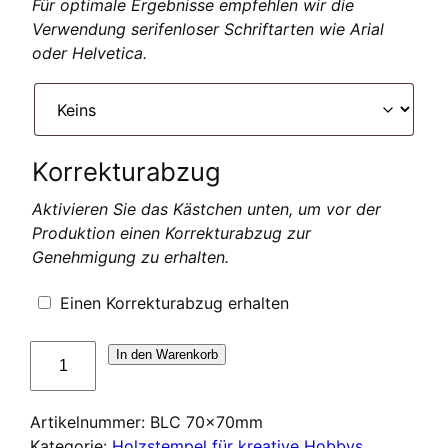
Für optimale Ergebnisse empfehlen wir die
Verwendung serifenloser Schriftarten wie Arial
oder Helvetica.
Korrekturabzug
Aktivieren Sie das Kästchen unten, um vor der
Produktion einen Korrekturabzug zur
Genehmigung zu erhalten.
Einen Korrekturabzug erhalten
Tampon
In den Warenkorb
en
bois
Artikelnummer:
BLC 70x70mm
pour
Kategorie:
Holzstempel für kreative Hobbys
loisirs