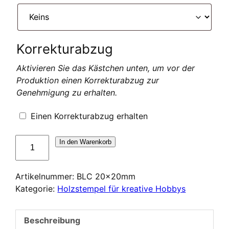
Korrekturabzug
Aktivieren Sie das Kästchen unten, um vor der
Produktion einen Korrekturabzug zur
Genehmigung zu erhalten.
Einen Korrekturabzug erhalten
Tampon
In den Warenkorb
en
bois
Artikelnummer:
BLC 20x20mm
pour
Kategorie:
Holzstempel für kreative Hobbys
loisirs
créatifs
et
Beschreibung
scrapbooking