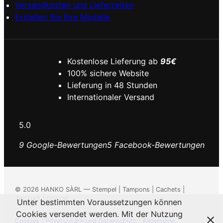
Versandkosten und Lieferzeiten
Erstellen Sie Ihre Modelle
Kostenlose Lieferung ab
95€
100% sichere Website
Lieferung in 48 Stunden
Internationaler Versand
5.0
9 Google-Bewertungen
5 Facebook-Bewertungen
©
2026
HANKO SÀRL — Stempel | Tampons | Cachets |
TRODAT | COLOP
Unter bestimmten Voraussetzungen können
Cookies versendet werden. Mit der Nutzung
Cookies
|
Privatsphäre und Datenschutz
|
Allgemeine