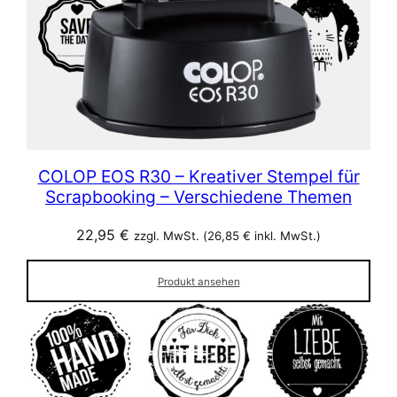
COLOP EOS R30 – Kreativer Stempel für
Scrapbooking – Verschiedene Themen
22,95
€
zzgl. MwSt. (
26,85
€
inkl. MwSt.)
Produkt ansehen