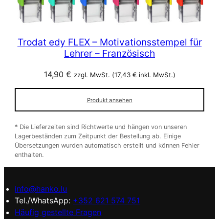
Trodat edy FLEX – Motivationsstempel für
Lehrer – Französisch
14,90
€
zzgl. MwSt. (
17,43
€
inkl. MwSt.)
Produkt ansehen
* Die Lieferzeiten sind Richtwerte und hängen von unseren
Lagerbeständen zum Zeitpunkt der Bestellung ab. Einige
Übersetzungen wurden automatisch erstellt und können Fehler
enthalten.
info@hanko.lu
Tel./WhatsApp:
+352 621 574 751
Häufig gestellte Fragen