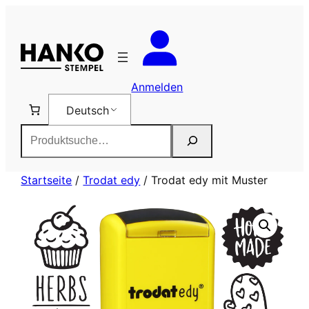
Zum
Inhalt
springen
Anmelden
Deutsch
Suchen
Startseite
/
Trodat edy
/ Trodat edy mit Muster