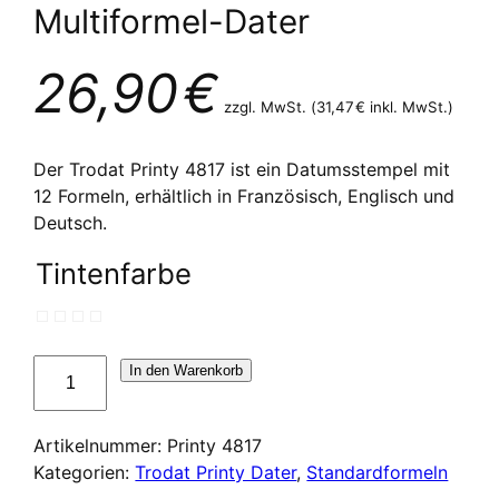
Multiformel-Dater
26,90
€
zzgl. MwSt. (
31,47
€
inkl. MwSt.)
Der Trodat Printy 4817 ist ein Datumsstempel mit
12 Formeln, erhältlich in Französisch, Englisch und
Deutsch.
Tintenfarbe
Dateur
In den Warenkorb
multi
formules
Artikelnummer:
Printy 4817
Trodat
Kategorien:
Trodat Printy Dater
,
Standardformeln
Printy