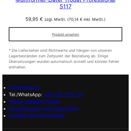
5117
59,95
€
zzgl. MwSt. (
70,14
€
inkl. MwSt.)
Produkt ansehen
* Die Lieferzeiten sind Richtwerte und hängen von unseren
Lagerbeständen zum Zeitpunkt der Bestellung ab. Einige
Übersetzungen wurden automatisch erstellt und können Fehler
enthalten.
info@hanko.lu
Tel./WhatsApp:
+352 621 574 751
Häufig gestellte Fragen
Versandkosten und Lieferzeiten
Erstellen Sie Ihre Modelle