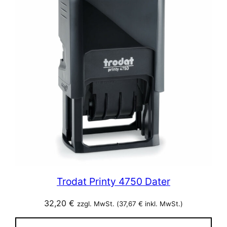
Trodat Printy 4750 Dater
32,20
€
zzgl. MwSt. (
37,67
€
inkl. MwSt.)