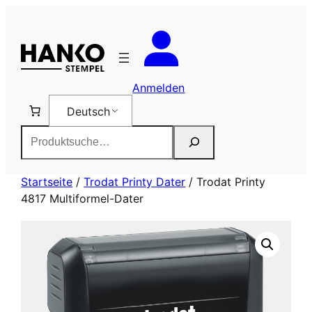
Zum
Inhalt
springen
Anmelden
Deutsch
Suchen
Startseite
/
Trodat Printy Dater
/ Trodat Printy
4817 Multiformel-Dater