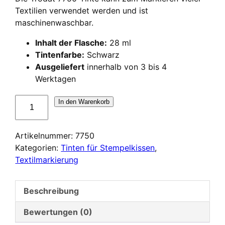
Textilien verwendet werden und ist
maschinenwaschbar.
Inhalt der Flasche:
28 ml
Tintenfarbe:
Schwarz
Ausgeliefert
innerhalb von 3 bis 4
Werktagen
Encre
In den Warenkorb
pour
textile
Artikelnummer:
7750
Trodat
Kategorien:
Tinten für Stempelkissen
,
7750
Textilmarkierung
Menge
Beschreibung
Bewertungen (0)