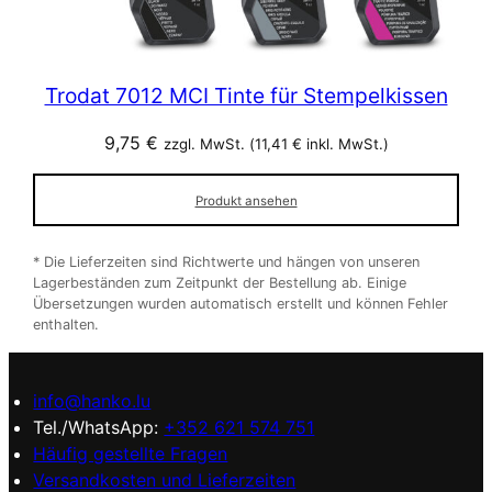
Trodat 7012 MCI Tinte für Stempelkissen
9,75
€
zzgl. MwSt. (
11,41
€
inkl. MwSt.)
Produkt ansehen
* Die Lieferzeiten sind Richtwerte und hängen von unseren
Lagerbeständen zum Zeitpunkt der Bestellung ab. Einige
Übersetzungen wurden automatisch erstellt und können Fehler
enthalten.
info@hanko.lu
Tel./WhatsApp:
+352 621 574 751
Häufig gestellte Fragen
Versandkosten und Lieferzeiten