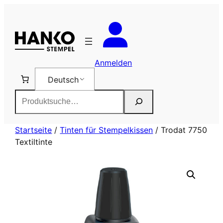
Zum
Inhalt
springen
Anmelden
Deutsch
Suchen
Startseite
/
Tinten für Stempelkissen
/ Trodat 7750
Textiltinte