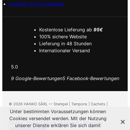
Erstellen Sie Ihre Modelle
Kostenlose Lieferung ab
95€
100% sichere Website
Lieferung in 48 Stunden
Internationaler Versand
5.0
9 Google-Bewertungen
5 Facebook-Bewertungen
©
2026
HANKO SÀRL — Stempel | Tampons | Cachets |
TRODAT | COLOP
Unter bestimmten Voraussetzungen können
Cookies versendet werden. Mit der Nutzung
Cookies
|
Privatsphäre und Datenschutz
|
Allgemeine
unserer Dienste erklären Sie sich damit
Verkaufsbedingungen