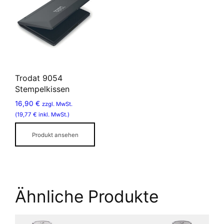
weist
mehrere
Varianten
auf.
Die
Optionen
Trodat 9054
können
Stempelkissen
auf
16,90
€
zzgl. MwSt.
der
(
19,77
€
inkl. MwSt.)
Produktseite
gewählt
Produkt ansehen
werden
Ähnliche Produkte