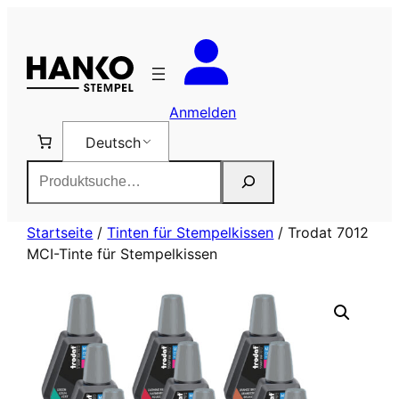
Zum
Inhalt
springen
Anmelden
Deutsch
Suchen
Startseite
/
Tinten für Stempelkissen
/ Trodat 7012
MCI-Tinte für Stempelkissen