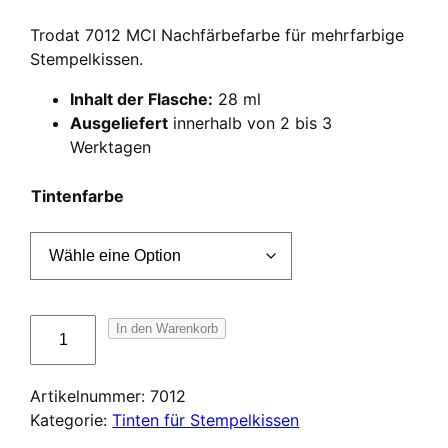
Trodat 7012 MCI Nachfärbefarbe für mehrfarbige
Stempelkissen.
Inhalt der Flasche:
28 ml
Ausgeliefert
innerhalb von 2 bis 3
Werktagen
Tintenfarbe
Encre
In den Warenkorb
Trodat
7012
Artikelnummer:
7012
MCI
Kategorie:
Tinten für Stempelkissen
pour
tampons