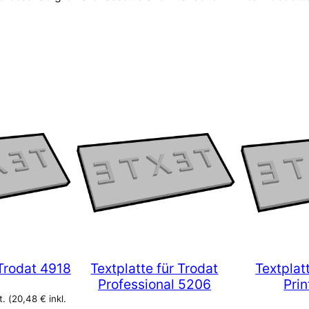
 Trodat 4918
Textplatte für Trodat
Textplat
Professional 5206
Pri
. (
20,48
€
inkl.