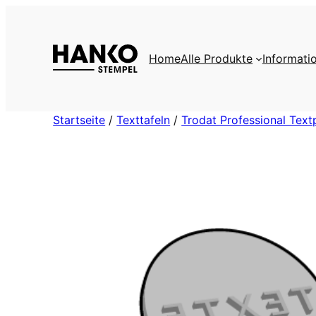
Zum
Inhalt
springen
Home
Alle Produkte
Informati
Startseite
/
Texttafeln
/
Trodat Professional Text