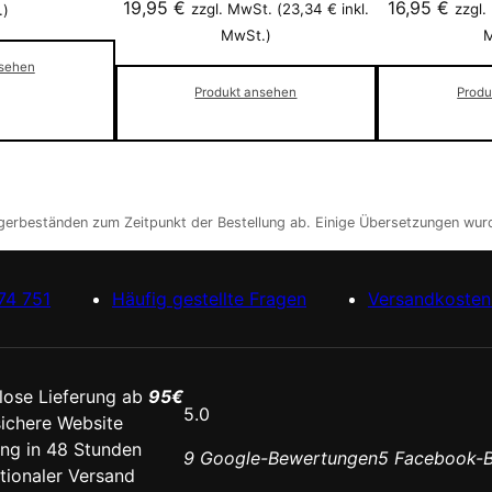
19,95
€
16,95
€
zzgl. MwSt. (
23,34
€
inkl.
zzgl.
.)
MwSt.)
M
nsehen
Produkt ansehen
Produ
agerbeständen zum Zeitpunkt der Bestellung ab. Einige Übersetzungen wurd
74 751
Häufig gestellte Fragen
Versandkosten 
lose Lieferung ab
95€
5.0
ichere Website
ung in 48 Stunden
9 Google-Bewertungen
5 Facebook-
ationaler Versand