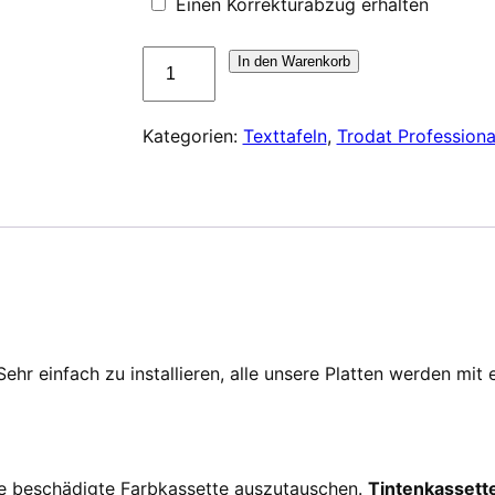
Einen Korrekturabzug erhalten
Plaque
In den Warenkorb
de
texte
Kategorien:
Texttafeln
,
Trodat Professiona
pour
Trodat
Professional
5215
Menge
ehr einfach zu installieren, alle unsere Platten werden mit
tte beschädigte Farbkassette auszutauschen.
Tintenkassette