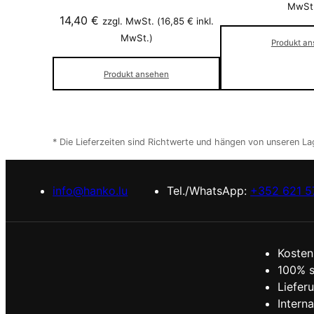
MwSt
14,40
€
zzgl. MwSt. (
16,85
€
inkl.
MwSt.)
Produkt a
Produkt ansehen
* Die Lieferzeiten sind Richtwerte und hängen von unseren L
info@hanko.lu
Tel./WhatsApp:
+352 621 5
Kosten
100% s
Liefer
Intern