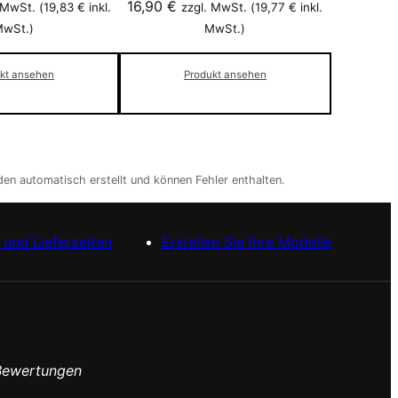
16,90
€
 MwSt. (
19,83
€
inkl.
zzgl. MwSt. (
19,77
€
inkl.
wSt.)
MwSt.)
kt ansehen
Produkt ansehen
en automatisch erstellt und können Fehler enthalten.
und Lieferzeiten
Erstellen Sie Ihre Modelle
Bewertungen