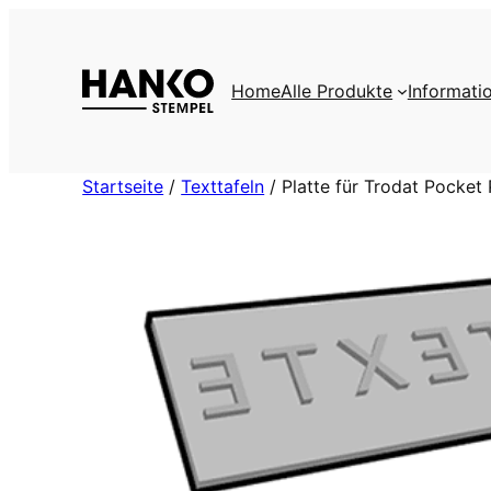
Zum
Inhalt
springen
Home
Alle Produkte
Informati
Startseite
/
Texttafeln
/ Platte für Trodat Pocket 