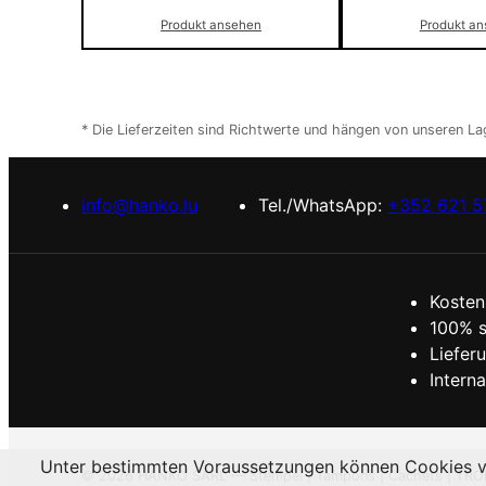
Produkt ansehen
Produkt a
* Die Lieferzeiten sind Richtwerte und hängen von unseren L
info@hanko.lu
Tel./WhatsApp:
+352 621 5
Kosten
100% s
Liefer
Intern
Unter bestimmten Voraussetzungen können Cookies ver
©
2026
HANKO SÀRL — Stempel | Tampons | Cachets | TR