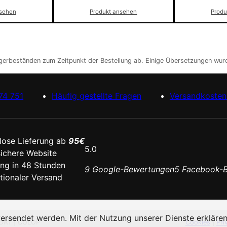
nsehen
Produ
Produkt ansehen
agerbeständen zum Zeitpunkt der Bestellung ab. Einige Übersetzungen wurd
74 751
Häufig gestellte Fragen
Versandkosten 
lose Lieferung ab
95€
5.0
ichere Website
ung in 48 Stunden
9 Google-Bewertungen
5 Facebook-
ationaler Versand
sendet werden. Mit der Nutzung unserer Dienste erklären 
ODAT | COLOP
Cookies
|
Pri