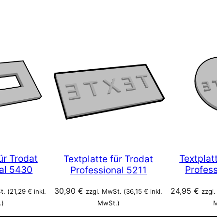
ür Trodat
Textplat
Textplatte für Trodat
al 5430
Profes
Professional 5211
24,95
€
30,90
€
t. (
21,29
€
inkl.
zzgl.
zzgl. MwSt. (
36,15
€
inkl.
.)
M
MwSt.)