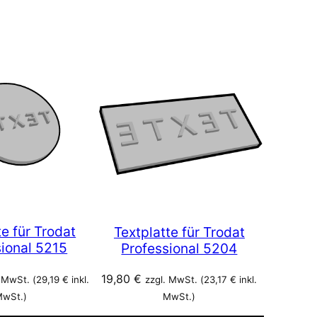
te für Trodat
Textplatte für Trodat
sional 5215
Professional 5204
19,80
€
 MwSt. (
29,19
€
inkl.
zzgl. MwSt. (
23,17
€
inkl.
wSt.)
MwSt.)