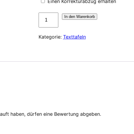
Einen Korrekturabzug erhalten
Plaque
In den Warenkorb
pour
Trodat
Kategorie:
Texttafeln
Pocket
Printy
9512
Menge
auft haben, dürfen eine Bewertung abgeben.