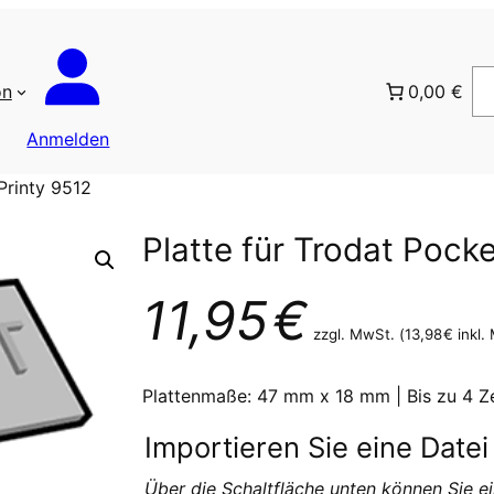
on
0,00 €
Anmelden
Printy 9512
Platte für Trodat Pocke
11,95
€
zzgl. MwSt. (
13,98
€
inkl.
Plattenmaße:
47 mm x 18 mm
| Bis zu 4 Z
Importieren Sie eine Datei
Über die Schaltfläche unten können Sie ei