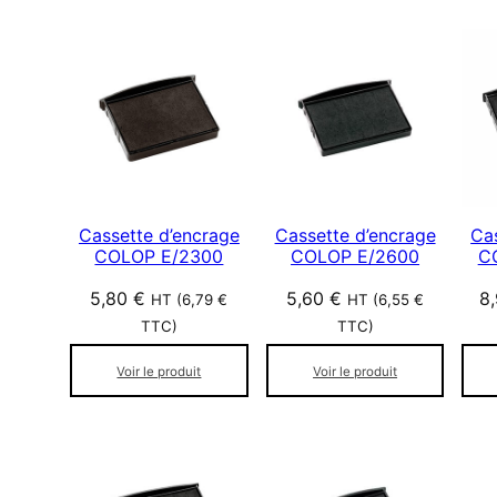
r
i
é
p
a
r
p
o
p
Cassette d’encrage
Cassette d’encrage
Ca
u
COLOP E/2300
COLOP E/2600
C
l
5,80
€
5,60
€
8
a
HT (
6,79
€
HT (
6,55
€
r
TTC)
TTC)
i
Voir le produit
Voir le produit
t
é