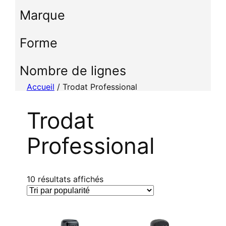
c
Marque
t
i
Forme
o
n
n
Nombre de lignes
e
Accueil
/ Trodat Professional
r
u
Trodat
n
e
Professional
c
a
t
é
T
10 résultats affichés
g
r
o
i
r
é
i