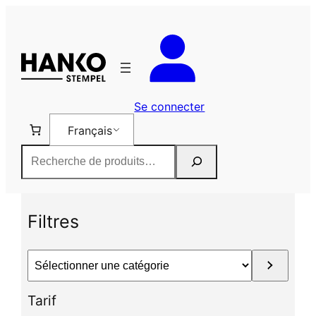
Aller
au
contenu
Se connecter
Français
Rechercher
Filtres
S
é
l
Tarif
e