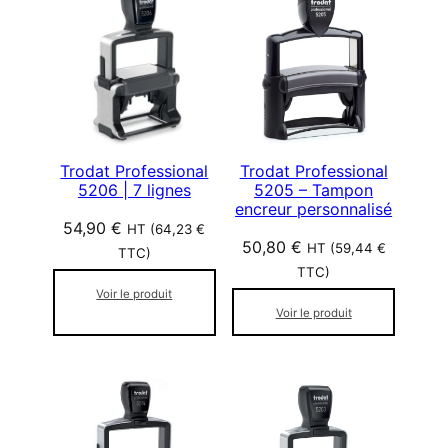
p
e
a
r
p
o
p
u
l
Trodat Professional
Trodat Professional
5206 | 7 lignes
5205 – Tampon
a
encreur personnalisé
r
54,90
€
HT (
64,23
€
i
50,80
€
HT (
59,44
€
TTC)
t
TTC)
é
Voir le produit
Voir le produit