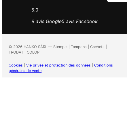
5.0
9 avis Google
5 avis Facebook
©
2026
HANKO SÀRL — Stempel | Tampons | Cachets |
TRODAT | COLOP
Cookies
|
Vie privée et protection des données
|
Conditions
générales de vente