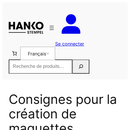
Aller
au
contenu
Se connecter
Français
Rechercher
Consignes pour la
création de
maquettes