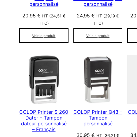
personnalisé
personnalisé
20,95
€
24,95
€
20
HT (
24,51
€
HT (
29,19
€
TTC)
TTC)
Voir le produit
Voir le produit
COLOP Printer S 260
COLOP Printer Q43 –
COL
Dater – Tampon
Tampon
dateur personnalisé
personnalisé
– Français
30,95
€
34
HT (
36,21
€