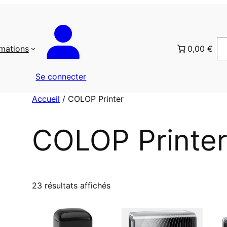
rmations
0,00 €
Se connecter
Accueil
/ COLOP Printer
COLOP Printe
T
23 résultats affichés
r
i
é