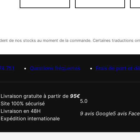
épendent de nos stocks au moment de la commande. Certaines traductions o
74 751
Questions fréquentes
Frais de port et dé
Livraison gratuite à partir de
95€
5.0
Site 100% sécurisé
Livraison en 48H
9 avis Google
5 avis Fac
Expédition internationale