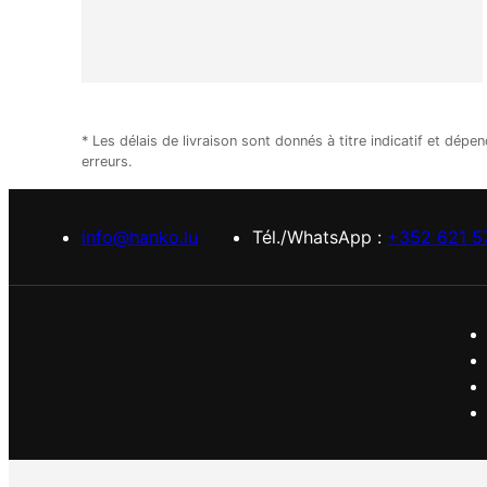
* Les délais de livraison sont donnés à titre indicatif et d
erreurs.
info@hanko.lu
Tél./WhatsApp :
+352 621 5