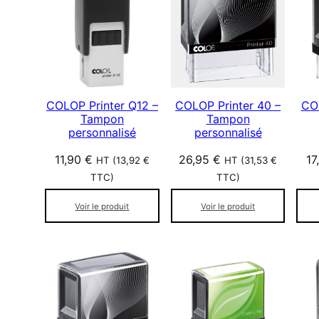
p
a
r
p
o
p
COLOP Printer Q12 –
COLOP Printer 40 –
COL
u
Tampon
Tampon
l
personnalisé
personnalisé
a
11,90
€
26,95
€
17
HT (
13,92
€
HT (
31,53
€
r
TTC)
TTC)
i
t
Voir le produit
Voir le produit
é