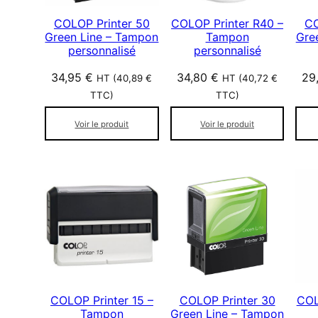
COLOP Printer 50
COLOP Printer R40 –
CO
Green Line – Tampon
Tampon
Gre
personnalisé
personnalisé
34,95
€
34,80
€
29
HT (
40,89
€
HT (
40,72
€
TTC)
TTC)
Voir le produit
Voir le produit
COLOP Printer 15 –
COLOP Printer 30
COL
Tampon
Green Line – Tampon