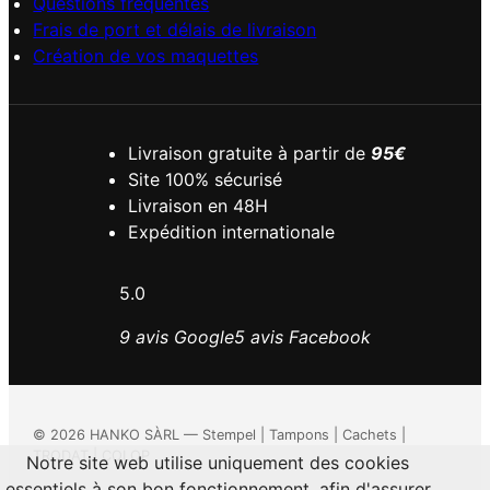
Questions fréquentes
Frais de port et délais de livraison
Création de vos maquettes
Livraison gratuite à partir de
95€
Site 100% sécurisé
Livraison en 48H
Expédition internationale
5.0
9 avis Google
5 avis Facebook
©
2026
HANKO SÀRL — Stempel | Tampons | Cachets |
TRODAT | COLOP
Notre site web utilise uniquement des cookies
essentiels à son bon fonctionnement, afin d'assurer