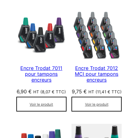
i
e
é
p
a
r
p
o
p
u
l
Encre Trodat 7011
Encre Trodat 7012
pour tampons
MCI pour tampons
a
encreurs
encreurs
r
i
6,90
€
9,75
€
HT (
8,07
€
TTC)
HT (
11,41
€
TTC)
t
é
Voir le produit
Voir le produit