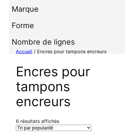
c
Marque
t
i
Forme
o
n
n
Nombre de lignes
e
Accueil
/ Encres pour tampons encreurs
r
u
Encres pour
n
e
tampons
c
a
encreurs
t
é
g
o
T
6 résultats affichés
r
r
i