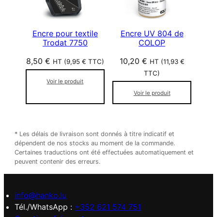
Encre pour textile
Encre UV 804 de
Trodat 7750
COLOP
8,50
€
10,20
€
HT (
9,95
€
TTC)
HT (
11,93
€
TTC)
Voir le produit
Voir le produit
* Les délais de livraison sont donnés à titre indicatif et
dépendent de nos stocks au moment de la commande.
Certaines traductions ont été effectuées automatiquement et
peuvent contenir des erreurs.
info@hanko.lu
Tél./WhatsApp :
+352 621 574 751