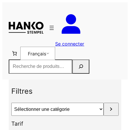
Aller
au
contenu
Se connecter
Français
Rechercher
Filtres
S
é
l
Tarif
e