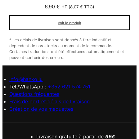
6,90
€
HT (
8,07
€
TTC)
Voir le produit
* Les délais de livraison sont donnés à titre indicatif et
dépendent de nos stocks au moment de la commande.
Certaines traductions ont été effectuées automatiquement et
peuvent contenir des erreurs.
info@hanko.lu
Tél./WhatsApp :
+352 621 574 751
Questions fréquentes
Frais de port et délais de livraison
Création de vos maquettes
Livraison gratuite à partir de
95€