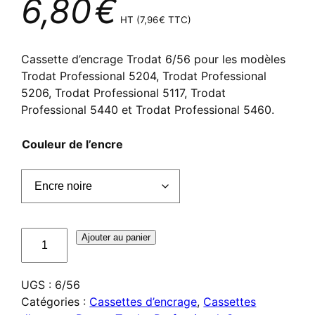
6,80
€
HT (
7,96
€
TTC)
Cassette d’encrage Trodat 6/56 pour les modèles
Trodat Professional 5204, Trodat Professional
5206, Trodat Professional 5117, Trodat
Professional 5440 et Trodat Professional 5460.
Couleur de l’encre
quantité
Ajouter au panier
de
Cassette
UGS :
6/56
d'encrage
Catégories :
Cassettes d’encrage
,
Cassettes
Trodat