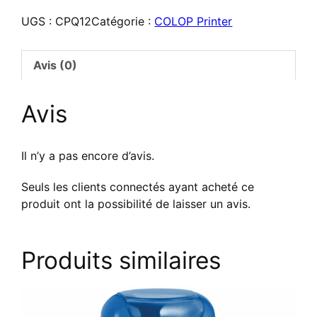
COLOP
UGS :
CPQ12
Catégorie :
COLOP Printer
Printer
Q12
–
Avis (0)
Tampon
personnalisé
Avis
Il n’y a pas encore d’avis.
Seuls les clients connectés ayant acheté ce
produit ont la possibilité de laisser un avis.
Produits similaires