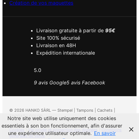
Création de vos maquettes
Livraison gratuite à partir de
95€
Site 100% sécurisé
Livraison en 48H
Expédition internationale
5.0
9 avis Google
5 avis Facebook
©
2026
HANKO SÀRL — Stempel | Tampons | Cachets |
TRODAT | COLOP
Notre site web utilise uniquement des cookies
essentiels à son bon fonctionnement, afin d'assurer
Cookies
|
Vie privée et protection des données
|
Conditions
une expérience utilisateur optimale.
En savoir
générales de vente