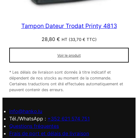
Tampon Dateur Trodat Printy 4813
28,80
€
HT (
33,70
€
TTC)
Voir le produit
* Les délais de livraison sont donnés à titre indicatif et
dépendent de nos stocks au moment de la commande.
Certaines traductions ont été effectuées automatiquement et
peuvent contenir des erreurs.
info@hanko.lu
Tél./WhatsApp :
+352 621 574 751
Questions fréquentes
Frais de port et délais de livraison