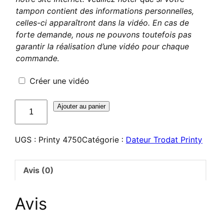
tampon contient des informations personnelles,
celles-ci apparaîtront dans la vidéo. En cas de
forte demande, nous ne pouvons toutefois pas
garantir la réalisation d’une vidéo pour chaque
commande.
Créer une vidéo
quantité
Ajouter au panier
de
Dateur
UGS :
Printy 4750
Catégorie :
Dateur Trodat Printy
Trodat
Printy
4750
Avis (0)
Avis