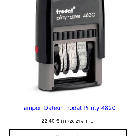
Tampon Dateur Trodat Printy 4820
22,40
€
HT (
26,21
€
TTC)