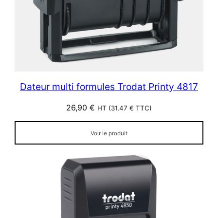
Dateur multi formules Trodat Printy 4817
26,90
€
HT (
31,47
€
TTC)
Voir le produit