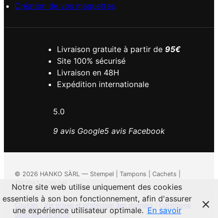
Création de vos maquettes
Livraison gratuite à partir de
95€
Site 100% sécurisé
Livraison en 48H
Expédition internationale
5.0
9 avis Google
5 avis Facebook
©
2026
HANKO SÀRL — Stempel | Tampons | Cachets |
TRODAT | COLOP
Notre site web utilise uniquement des cookies
essentiels à son bon fonctionnement, afin d'assurer
Cookies
|
Vie privée et protection des données
|
Conditions
une expérience utilisateur optimale.
En savoir
générales de vente