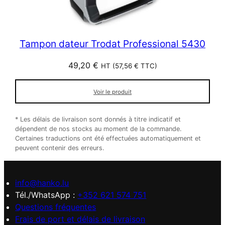
Tampon dateur Trodat Professional 5430
49,20
€
HT (
57,56
€
TTC)
Voir le produit
* Les délais de livraison sont donnés à titre indicatif et
dépendent de nos stocks au moment de la commande.
Certaines traductions ont été effectuées automatiquement et
peuvent contenir des erreurs.
info@hanko.lu
Tél./WhatsApp :
+352 621 574 751
Questions fréquentes
Frais de port et délais de livraison