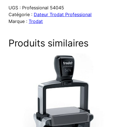
Dateur
UGS :
Professional 54045
Trodat
Catégorie :
Dateur Trodat Professional
Professional
Marque :
Trodat
54045
Produits similaires