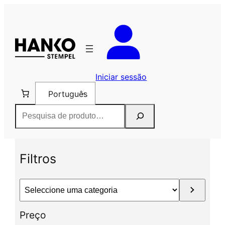
Saltar
para
o
conteúdo
Iniciar sessão
Português
Pesquisar
Filtros
S
e
l
Preço
e