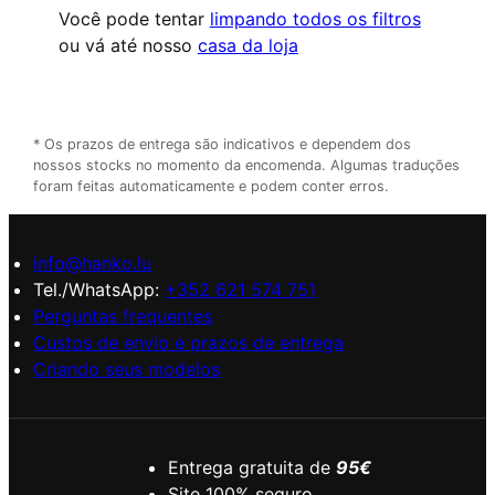
Você pode tentar
limpando todos os filtros
ou vá até nosso
casa da loja
* Os prazos de entrega são indicativos e dependem dos
nossos stocks no momento da encomenda. Algumas traduções
foram feitas automaticamente e podem conter erros.
info@hanko.lu
Tel./WhatsApp:
+352 621 574 751
Perguntas frequentes
Custos de envio e prazos de entrega
Criando seus modelos
Entrega gratuita de
95€
Site 100% seguro