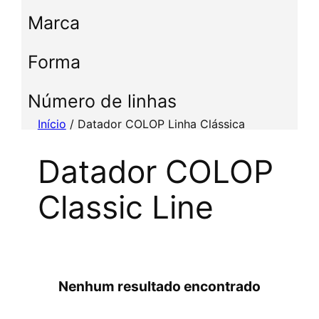
c
Marca
c
i
Forma
o
n
e
Número de linhas
u
Início
/ Datador COLOP Linha Clássica
m
a
Datador COLOP
c
a
Classic Line
t
e
g
o
r
i
Nenhum resultado encontrado
a