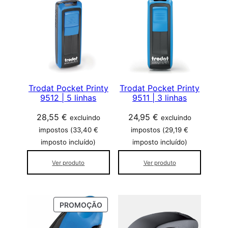
s
i
f
i
c
a
d
o
Trodat Pocket Printy
Trodat Pocket Printy
9512 | 5 linhas
9511 | 3 linhas
p
o
28,55
€
24,95
€
excluindo
excluindo
r
impostos (
33,40
€
impostos (
29,19
€
p
imposto incluído)
imposto incluído)
o
p
Ver produto
Ver produto
u
l
a
P
PROMOÇÃO
r
R
i
O