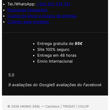
Tel./WhatsApp:
+352 621 574 751
l
1
Perguntas frequentes
e
2
Custos de envio e prazos de entrega
r
,
Criando seus modelos
a
9
:
5
2
4
€
Entrega gratuita de
95€
,
.
Site 100% seguro
5
Entrega em 48 horas
0
Envio Internacional
€
5.0
.
9 avaliações do Google
5 avaliações do Facebook
©
2026
HANKO SÀRL — Carimbos | TRODAT | COLOP