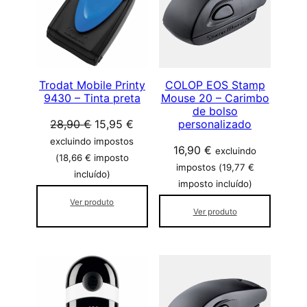
d
D
a
U
T
d
O
e
E
M
Trodat Mobile Printy
COLOP EOS Stamp
9430 – Tinta preta
Mouse 20 – Carimbo
P
de bolso
R
O
O
28,90
€
15,95
€
personalizado
O
p
p
M
excluindo impostos
16,90
€
excluindo
r
r
O
(
18,66
€
imposto
impostos (
19,77
€
Ç
e
e
incluído)
imposto incluído)
Ã
ç
ç
O
Ver produto
o
o
Ver produto
o
a
r
t
i
u
g
a
i
l
n
é