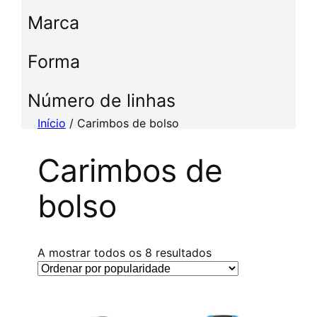
c
Marca
c
i
Forma
o
n
e
Número de linhas
u
Início
/ Carimbos de bolso
m
a
Carimbos de
c
a
bolso
t
e
g
o
C
A mostrar todos os 8 resultados
r
l
i
a
a
s