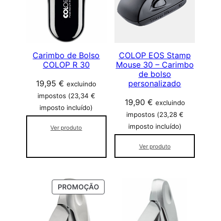
a
:
l
1
e
5
r
,
Carimbo de Bolso
COLOP EOS Stamp
a
9
COLOP R 30
Mouse 30 – Carimbo
:
5
de bolso
2
19,95
€
personalizado
excluindo
8
€
impostos (
23,34
€
19,90
€
excluindo
,
.
imposto incluído)
impostos (
23,28
€
9
imposto incluído)
0
Ver produto
Ver produto
€
.
P
PROMOÇÃO
R
O
D