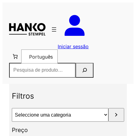
Saltar
para
o
conteúdo
Iniciar sessão
Português
Pesquisar
Filtros
S
e
l
Preço
e