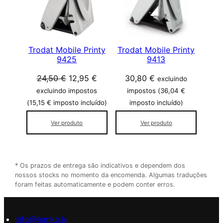
U
T
O
E
M
Trodat Mobile Printy
Trodat Mobile Printy
9425
9413
P
R
O
O
24,50
€
12,95
€
30,80
€
excluindo
O
p
p
M
excluindo impostos
impostos (
36,04
€
r
r
O
(
15,15
€
imposto incluído)
imposto incluído)
Ç
e
e
Ã
Ver produto
Ver produto
ç
ç
O
o
o
o
a
r
t
* Os prazos de entrega são indicativos e dependem dos
i
u
nossos stocks no momento da encomenda. Algumas traduções
g
a
foram feitas automaticamente e podem conter erros.
i
l
n
é
info@hanko.lu
a
: