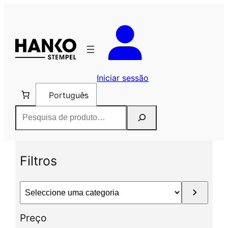
Saltar
para
o
conteúdo
Iniciar sessão
Português
Pesquisar
Filtros
S
e
l
Preço
e