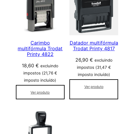
d
a
d
e
Carimbo
Datador multifórmula
multifórmula Trodat
Trodat Printy 4817
Printy 4822
26,90
€
excluindo
18,60
€
excluindo
impostos (
31,47
€
impostos (
21,76
€
imposto incluído)
imposto incluído)
Ver produto
Ver produto