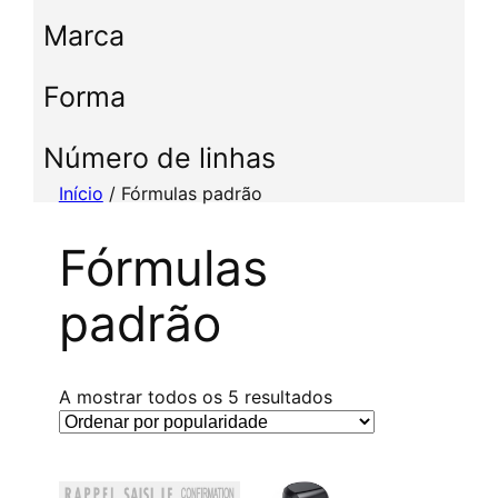
c
Marca
c
i
Forma
o
n
e
Número de linhas
u
Início
/ Fórmulas padrão
m
a
Fórmulas
c
a
padrão
t
e
g
o
C
A mostrar todos os 5 resultados
r
l
i
a
a
s