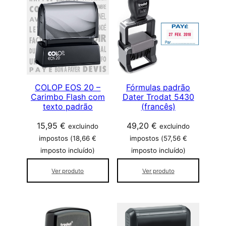
s
i
f
i
c
a
d
o
COLOP EOS 20 –
Fórmulas padrão
Carimbo Flash com
Dater Trodat 5430
p
texto padrão
(francês)
o
r
15,95
€
49,20
€
excluindo
excluindo
p
impostos (
18,66
€
impostos (
57,56
€
o
imposto incluído)
imposto incluído)
p
u
Ver produto
Ver produto
l
a
r
i