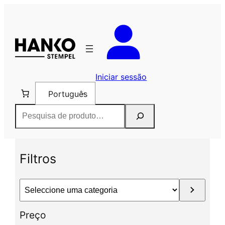
Saltar
para
o
conteúdo
Iniciar sessão
Português
Pesquisar
Filtros
S
e
l
Preço
e