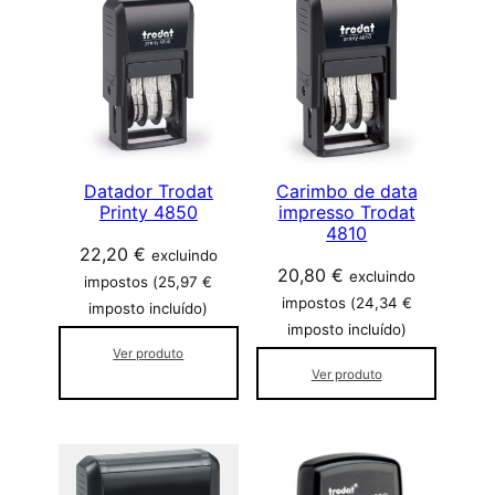
s
i
f
i
c
a
d
o
Datador Trodat
Carimbo de data
Printy 4850
impresso Trodat
p
4810
o
22,20
€
excluindo
r
20,80
€
excluindo
impostos (
25,97
€
p
impostos (
24,34
€
imposto incluído)
o
imposto incluído)
p
Ver produto
u
Ver produto
l
a
r
i