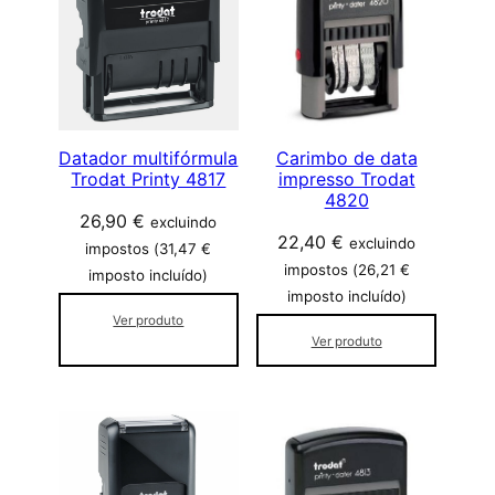
d
a
d
e
Datador multifórmula
Carimbo de data
Trodat Printy 4817
impresso Trodat
4820
26,90
€
excluindo
22,40
€
excluindo
impostos (
31,47
€
impostos (
26,21
€
imposto incluído)
imposto incluído)
Ver produto
Ver produto