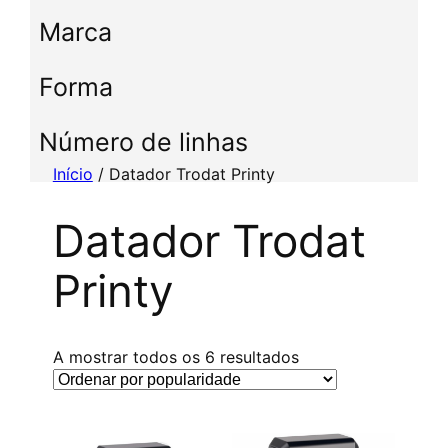
c
Marca
c
i
Forma
o
n
e
Número de linhas
u
Início
/ Datador Trodat Printy
m
a
Datador Trodat
c
a
Printy
t
e
g
o
C
A mostrar todos os 6 resultados
r
l
i
a
a
s