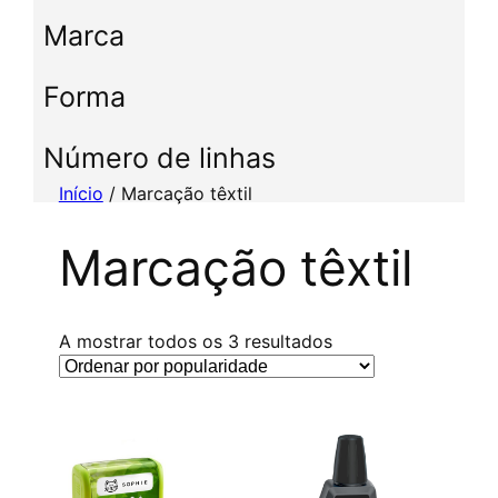
c
Marca
c
i
Forma
o
n
e
Número de linhas
u
Início
/ Marcação têxtil
m
a
Marcação têxtil
c
a
t
e
C
A mostrar todos os 3 resultados
g
l
o
a
r
s
i
s
a
i