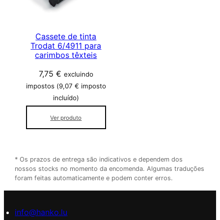
d
e
Cassete de tinta
Trodat 6/4911 para
carimbos têxteis
7,75
€
excluindo
impostos (
9,07
€
imposto
incluído)
Ver produto
* Os prazos de entrega são indicativos e dependem dos
nossos stocks no momento da encomenda. Algumas traduções
foram feitas automaticamente e podem conter erros.
info@hanko.lu