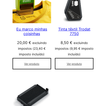
f
i
c
a
d
o
Eu marco minhas
Tinta têxtil Trodat
coisinhas
7750
p
o
20,00
€
8,50
€
excluindo
excluindo
r
impostos (
23,40
€
impostos (
9,95
€
imposto
p
imposto incluído)
incluído)
o
p
Ver produto
Ver produto
u
l
a
r
i
d
a