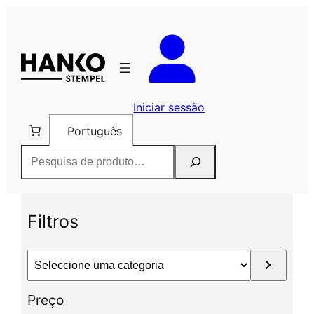
Saltar
para
o
conteúdo
Iniciar sessão
Português
Pesquisar
Filtros
S
e
l
Preço
e