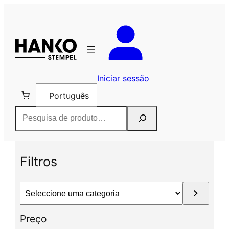
Saltar
para
o
conteúdo
Iniciar sessão
Português
Pesquisar
Filtros
S
e
l
Preço
e