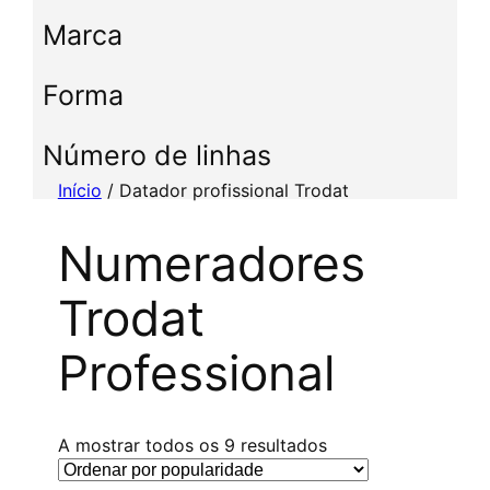
c
Marca
c
i
Forma
o
n
e
Número de linhas
u
Início
/ Datador profissional Trodat
m
a
Numeradores
c
a
Trodat
t
e
Professional
g
o
r
i
C
A mostrar todos os 9 resultados
a
l