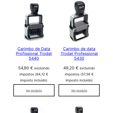
r
i
d
a
d
e
Carimbo de Data
Carimbo de data
Profissional Trodat
Trodat Professional
5440
5430
54,80
€
49,20
€
excluindo
excluindo
impostos (
64,12
€
impostos (
57,56
€
imposto incluído)
imposto incluído)
Ver produto
Ver produto