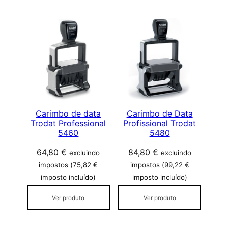
a
s
s
i
f
i
c
a
d
o
Carimbo de data
Carimbo de Data
Trodat Professional
Profissional Trodat
p
5460
5480
o
r
64,80
€
84,80
€
excluindo
excluindo
p
impostos (
75,82
€
impostos (
99,22
€
o
imposto incluído)
imposto incluído)
p
u
Ver produto
Ver produto
l
a