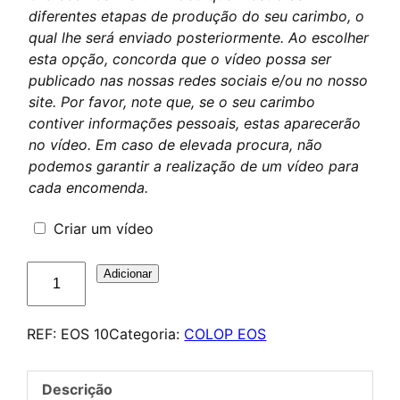
diferentes etapas de produção do seu carimbo, o
qual lhe será enviado posteriormente. Ao escolher
esta opção, concorda que o vídeo possa ser
publicado nas nossas redes sociais e/ou no nosso
site. Por favor, note que, se o seu carimbo
contiver informações pessoais, estas aparecerão
no vídeo. Em caso de elevada procura, não
podemos garantir a realização de um vídeo para
cada encomenda.
Criar um vídeo
Quantidade
Adicionar
de
COLOP
REF:
EOS 10
Categoria:
COLOP EOS
EOS
10
–
Descrição
Tampon