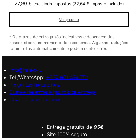
27,90
€
excluindo impostos (
32,64
€
imposto incluído)
Ver produto
* Os prazos de entrega são indicativos e dependem dos
nossos stocks no momento da encomenda. Algumas traduções
foram feitas automaticamente e podem conter erros.
info@hanko.lu
Tel./WhatsApp:
+352 621 574 751
Perguntas frequentes
Custos de envio e prazos de entrega
Criando seus modelos
Entrega gratuita de
95€
Site 100% seguro