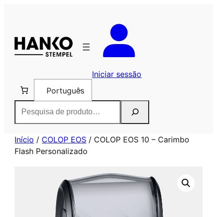
Saltar
para
o
conteúdo
Iniciar sessão
Português
Pesquisar
Início
/
COLOP EOS
/ COLOP EOS 10 – Carimbo
Flash Personalizado