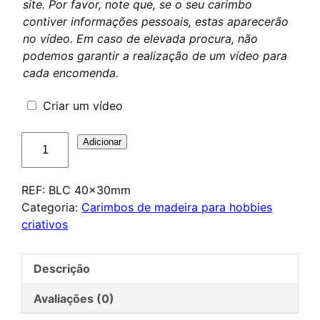
site. Por favor, note que, se o seu carimbo
contiver informações pessoais, estas aparecerão
no vídeo. Em caso de elevada procura, não
podemos garantir a realização de um vídeo para
cada encomenda.
Criar um vídeo
Quantidade
Adicionar
de
Tampon
REF:
BLC 40x30mm
en
Categoria:
Carimbos de madeira para hobbies
bois
criativos
pour
loisirs
créatifs
Descrição
et
scrapbooking
Avaliações (0)
40