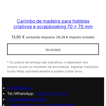
Carimbo de madeira para hobbies
criativos e scrapbooking 70 x 70 mm
13,90
€
excluindo impostos (
16,26
€
imposto incluído)
Ver produto
* Os prazos de entrega são indicativos e dependem dos
nossos stocks no momento da encomenda. Algumas traduções
foram feitas automaticamente e podem conter erros.
info@hanko.lu
Tel./WhatsApp:
+352 621 574 751
Perguntas frequentes
Custos de envio e prazos de entrega