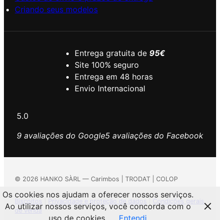
Criando seus modelos
Entrega gratuita de
95€
Site 100% seguro
Entrega em 48 horas
Envio Internacional
5.0
9 avaliações do Google
5 avaliações do Facebook
©
2026
HANKO SÀRL — Carimbos | TRODAT | COLOP
Os cookies nos ajudam a oferecer nossos serviços.
Biscoitos
|
Privacidade e proteção de dados
|
Condições gerais
Ao utilizar nossos serviços, você concorda com o
de venda
uso de cookies.
Entendi