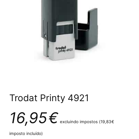
Trodat Printy 4921
16,95
€
excluindo impostos (
19,83
€
imposto incluído)