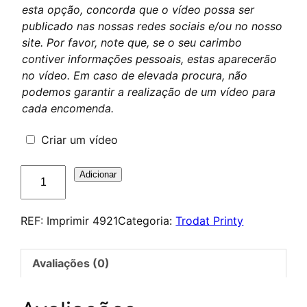
esta opção, concorda que o vídeo possa ser
publicado nas nossas redes sociais e/ou no nosso
site. Por favor, note que, se o seu carimbo
contiver informações pessoais, estas aparecerão
no vídeo. Em caso de elevada procura, não
podemos garantir a realização de um vídeo para
cada encomenda.
Criar um vídeo
Quantidade
Adicionar
de
Trodat
REF:
Imprimir 4921
Categoria:
Trodat Printy
Printy
4921
Avaliações (0)