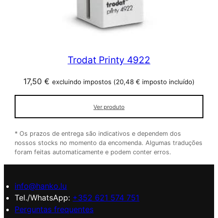
Trodat Printy 4922
17,50
€
excluindo impostos (
20,48
€
imposto incluído)
Ver produto
* Os prazos de entrega são indicativos e dependem dos
nossos stocks no momento da encomenda. Algumas traduções
foram feitas automaticamente e podem conter erros.
info@hanko.lu
Tel./WhatsApp:
+352 621 574 751
Perguntas frequentes