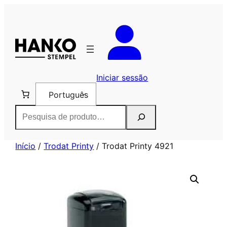
Saltar
para
o
conteúdo
Iniciar sessão
Português
Pesquisar
Início
/
Trodat Printy
/ Trodat Printy 4921