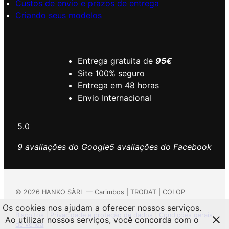
Custos de envio e prazos de entrega
Criando seus modelos
Entrega gratuita de
95€
Site 100% seguro
Entrega em 48 horas
Envio Internacional
5.0
9 avaliações do Google
5 avaliações do Facebook
©
2026
HANKO SÀRL — Carimbos | TRODAT | COLOP
Os cookies nos ajudam a oferecer nossos serviços.
Biscoitos
|
Privacidade e proteção de dados
|
Condições gerais
Ao utilizar nossos serviços, você concorda com o
de venda