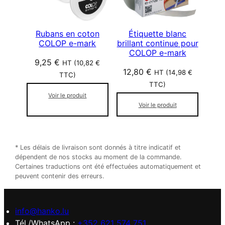
Rubans en coton
Étiquette blanc
COLOP e-mark
brillant continue pour
COLOP e-mark
9,25
€
HT (
10,82
€
12,80
€
HT (
14,98
€
TTC)
TTC)
Voir le produit
Voir le produit
* Les délais de livraison sont donnés à titre indicatif et
dépendent de nos stocks au moment de la commande.
Certaines traductions ont été effectuées automatiquement et
peuvent contenir des erreurs.
info@hanko.lu
Tél./WhatsApp :
+352 621 574 751