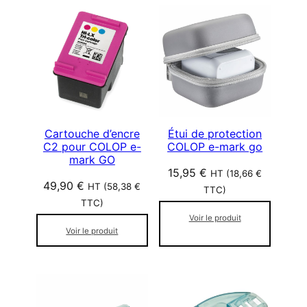
é
e
p
a
r
p
o
p
u
l
Cartouche d’encre
Étui de protection
C2 pour COLOP e-
COLOP e-mark go
a
mark GO
r
15,95
€
HT (
18,66
€
i
49,90
€
HT (
58,38
€
TTC)
t
TTC)
é
Voir le produit
Voir le produit