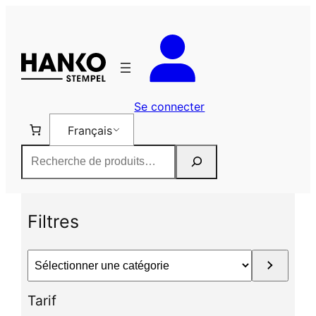
Aller
au
contenu
Se connecter
Français
Rechercher
Filtres
S
é
l
Tarif
e