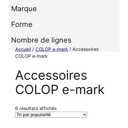
c
Marque
t
i
Forme
o
n
n
Nombre de lignes
e
Accueil
/
COLOP e-mark
/ Accessoires
r
COLOP e-mark
u
n
Accessoires
e
c
COLOP e-mark
a
t
é
g
T
6 résultats affichés
o
r
r
i
i