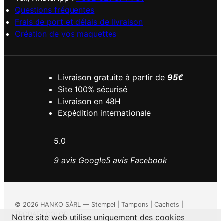
Questions fréquentes
Frais de port et délais de livraison
Création de vos maquettes
Livraison gratuite à partir de
95€
Site 100% sécurisé
Livraison en 48H
Expédition internationale
5.0
9 avis Google
5 avis Facebook
©
2026
HANKO SÀRL — Stempel | Tampons | Cachets |
TRODAT | COLOP
Notre site web utilise uniquement des cookies