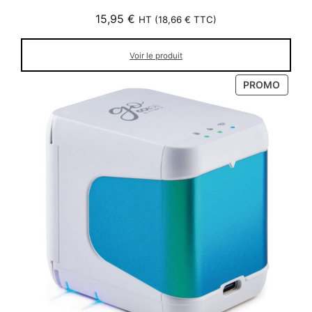
15,95
€
HT (
18,66
€
TTC)
Voir le produit
PRODU
PROMO
EN
PROM