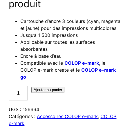
produit
Cartouche d’encre 3 couleurs (cyan, magenta
et jaune) pour des impressions multicolores
Jusqu’à 1 500 impressions
Applicable sur toutes les surfaces
absorbantes
Encre à base d’eau
Compatible avec le
COLOP e-mark
, le
COLOP e-mark create et le
COLOP e-mark
go
quantité
Ajouter au panier
de
Cartouche
UGS :
156664
d'encre
Catégories :
Accessoires COLOP e-mark
,
COLOP
C2
e-mark
pour