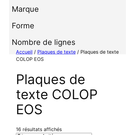
c
Marque
t
i
Forme
o
n
n
Nombre de lignes
e
Accueil
/
Plaques de texte
/ Plaques de texte
r
COLOP EOS
u
n
Plaques de
e
c
texte COLOP
a
t
EOS
é
g
o
r
T
16 résultats affichés
i