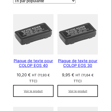
r
e
i
é
p
a
r
p
o
p
u
l
Plaque de texte pour
Plaque de texte pour
COLOP EOS 40
COLOP EOS 30
a
r
10,20
€
9,95
€
HT (
11,93
€
HT (
11,64
€
i
TTC)
TTC)
t
é
Voir le produit
Voir le produit