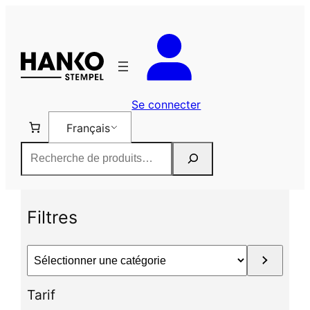
Aller
au
contenu
Se connecter
Français
Rechercher
Filtres
S
é
l
Tarif
e