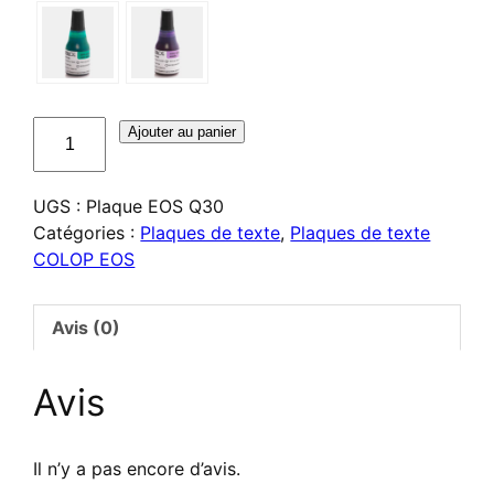
quantité
Ajouter au panier
de
Plaque
UGS :
Plaque EOS Q30
de
Catégories :
Plaques de texte
,
Plaques de texte
texte
COLOP EOS
pour
COLOP
EOS
Avis (0)
Q30
Avis
Il n’y a pas encore d’avis.