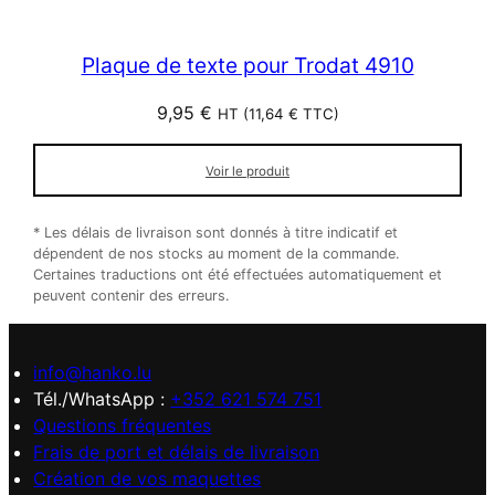
Plaque de texte pour Trodat 4910
9,95
€
HT (
11,64
€
TTC)
Voir le produit
* Les délais de livraison sont donnés à titre indicatif et
dépendent de nos stocks au moment de la commande.
Certaines traductions ont été effectuées automatiquement et
peuvent contenir des erreurs.
info@hanko.lu
Tél./WhatsApp :
+352 621 574 751
Questions fréquentes
Frais de port et délais de livraison
Création de vos maquettes