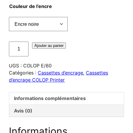
Couleur de l’encre
quantité
Ajouter au panier
de
Cassette
UGS :
COLOP E/60
d'encrage
Catégories :
Cassettes d’encrage
,
Cassettes
COLOP
d’encrage COLOP Printer
E/60
Informations complémentaires
Avis (0)
Informations