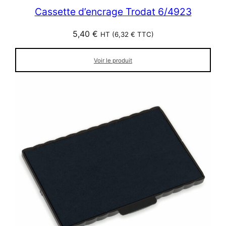
Cassette d’encrage Trodat 6/4923
5,40
€
HT (
6,32
€
TTC)
Voir le produit