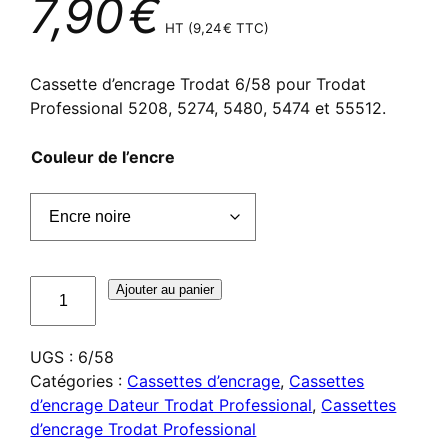
7,90
€
HT (
9,24
€
TTC)
Cassette d’encrage Trodat 6/58 pour Trodat
Professional 5208, 5274, 5480, 5474 et 55512.
Couleur de l’encre
quantité
Ajouter au panier
de
Cassette
UGS :
6/58
d'encrage
Catégories :
Cassettes d’encrage
,
Cassettes
Trodat
d’encrage Dateur Trodat Professional
,
Cassettes
6/58
d’encrage Trodat Professional