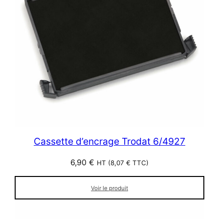
Cassette d’encrage Trodat 6/4927
6,90
€
HT (
8,07
€
TTC)
Voir le produit