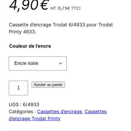
4,90
€
HT (
5,73
€
TTC)
Cassette d’encrage Trodat 6/4933 pour Trodat
Printy 4933.
Couleur de l’encre
quantité
Ajouter au panier
de
Cassette
UGS :
6/4933
d'encrage
Catégories :
Cassettes d’encrage
,
Cassettes
Trodat
d’encrage Trodat Printy
6/4933