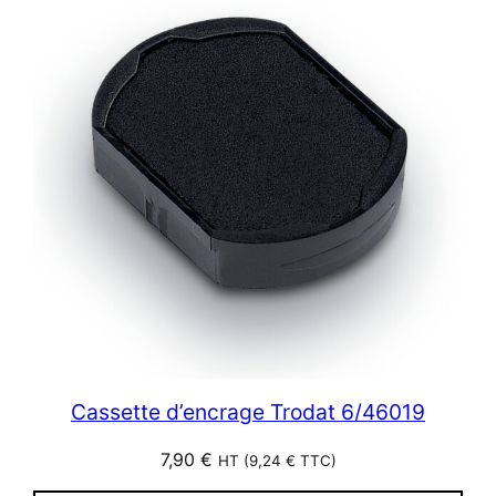
Cassette d’encrage Trodat 6/46019
7,90
€
HT (
9,24
€
TTC)