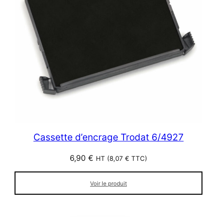
Cassette d’encrage Trodat 6/4927
6,90
€
HT (
8,07
€
TTC)
Voir le produit