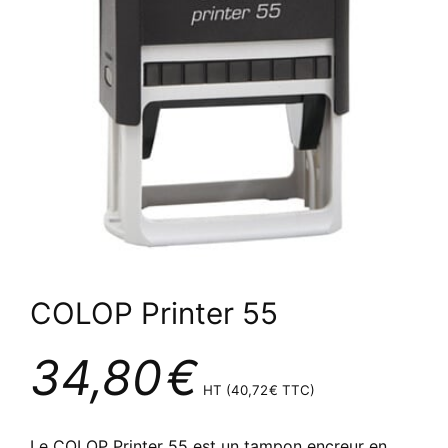
COLOP Printer 55
34,80
€
HT (
40,72
€
TTC)
Le COLOP Printer 55 est un tampon encreur en