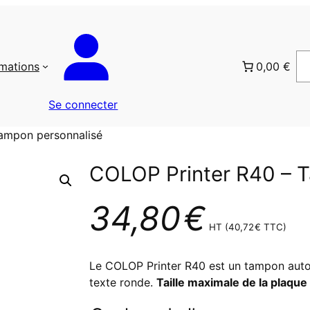
rmations
0,00 €
Se connecter
ampon personnalisé
COLOP Printer R40 – 
34,80
€
HT (
40,72
€
TTC)
Le COLOP Printer R40 est un tampon auto
texte ronde.
Taille maximale de la plaque