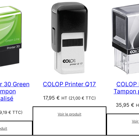
r 30 Green
COLOP Printer Q17
COLOP P
Tampon
Tampon p
17,95
€
alisé
HT (
21,00
€
TTC)
35,95
€
H
9,19
€
TTC)
Voir le produit
Voir
oduit