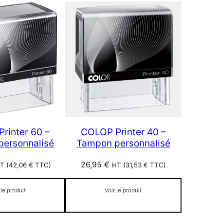
rinter 60 –
COLOP Printer 40 –
ersonnalisé
Tampon personnalisé
26,95
€
T (
42,06
€
TTC)
HT (
31,53
€
TTC)
 le produit
Voir le produit