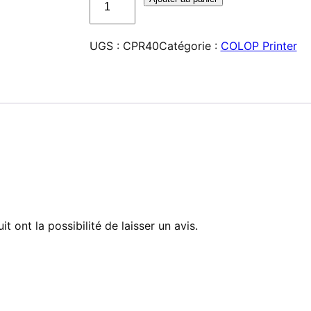
de
COLOP
UGS :
CPR40
Catégorie :
COLOP Printer
Printer
R40
–
Tampon
personnalisé
t ont la possibilité de laisser un avis.