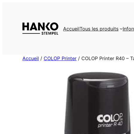
Aller
au
contenu
Accueil
Tous les produits
Info
Accueil
/
COLOP Printer
/ COLOP Printer R40 – T