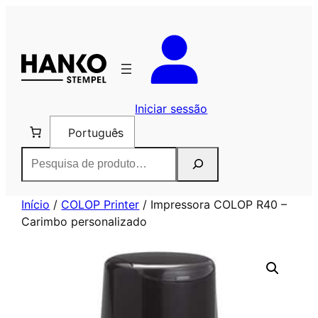
Saltar
para
o
conteúdo
Iniciar sessão
Português
Pesquisar
Início
/
COLOP Printer
/ Impressora COLOP R40 –
Carimbo personalizado