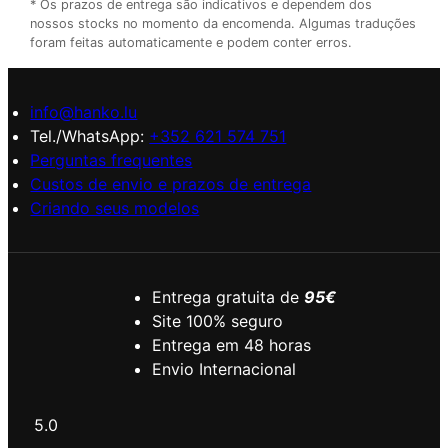
* Os prazos de entrega são indicativos e dependem dos
nossos stocks no momento da encomenda. Algumas traduções
foram feitas automaticamente e podem conter erros.
info@hanko.lu
Tel./WhatsApp:
+352 621 574 751
Perguntas frequentes
Custos de envio e prazos de entrega
Criando seus modelos
Entrega gratuita de
95€
Site 100% seguro
Entrega em 48 horas
Envio Internacional
5.0