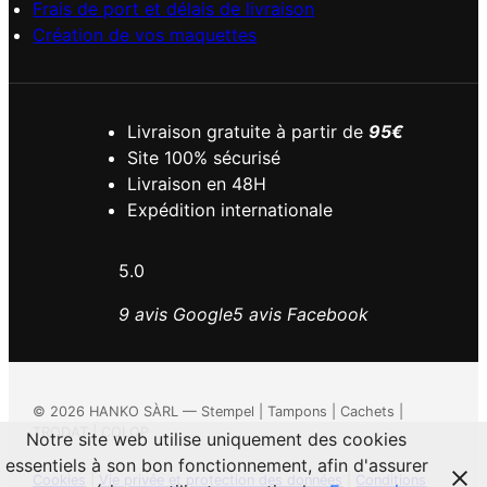
Frais de port et délais de livraison
Création de vos maquettes
Livraison gratuite à partir de
95€
Site 100% sécurisé
Livraison en 48H
Expédition internationale
5.0
9 avis Google
5 avis Facebook
©
2026
HANKO SÀRL — Stempel | Tampons | Cachets |
TRODAT | COLOP
Notre site web utilise uniquement des cookies
essentiels à son bon fonctionnement, afin d'assurer
Cookies
|
Vie privée et protection des données
|
Conditions