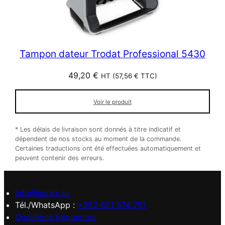
Tampon dateur Trodat Professional 5430
49,20
€
HT (
57,56
€
TTC)
Voir le produit
* Les délais de livraison sont donnés à titre indicatif et
dépendent de nos stocks au moment de la commande.
Certaines traductions ont été effectuées automatiquement et
peuvent contenir des erreurs.
info@hanko.lu
Tél./WhatsApp :
+352 621 574 751
Questions fréquentes