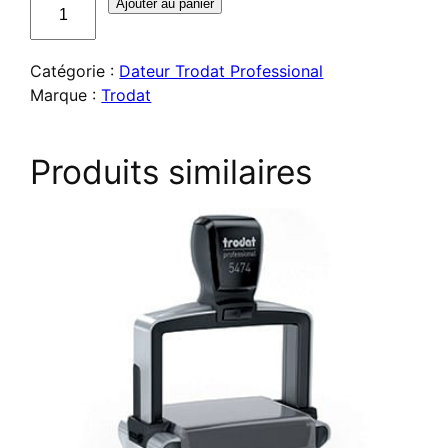
quantité
Ajouter au panier
de
Double
Catégorie :
Dateur Trodat Professional
dateur
Marque :
Trodat
Trodat
Professional
5466/PL
Produits similaires