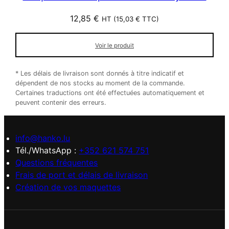
12,85
€
HT (
15,03
€
TTC)
Voir le produit
* Les délais de livraison sont donnés à titre indicatif et
dépendent de nos stocks au moment de la commande.
Certaines traductions ont été effectuées automatiquement et
peuvent contenir des erreurs.
info@hanko.lu
Tél./WhatsApp :
+352 621 574 751
Questions fréquentes
Frais de port et délais de livraison
Création de vos maquettes