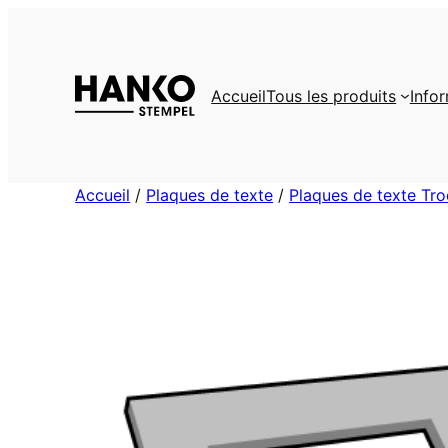
Aller
au
contenu
Accueil
Tous les produits
Info
Accueil
/
Plaques de texte
/
Plaques de texte Tro