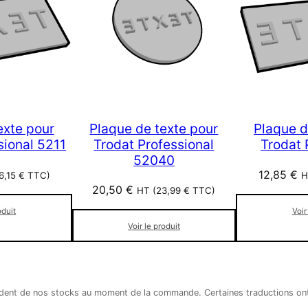
Plaque de texte pour
exte pour
Plaque d
Trodat Professional
sional 5211
Trodat 
52040
12,85
€
6,15
€
TTC)
H
20,50
€
HT (
23,99
€
TTC)
oduit
Voir
Voir le produit
épendent de nos stocks au moment de la commande. Certaines traductions o