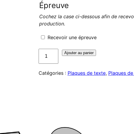
Épreuve
Cochez la case ci-dessous afin de recevo
production.
Recevoir une épreuve
quantité
Ajouter au panier
de
Plaque
Catégories :
Plaques de texte
,
Plaques de 
de
texte
pour
Trodat
Professional
5460