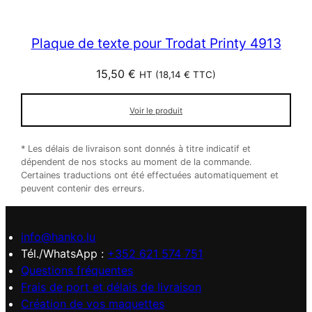
Plaque de texte pour Trodat Printy 4913
15,50
€
HT (
18,14
€
TTC)
Voir le produit
* Les délais de livraison sont donnés à titre indicatif et
dépendent de nos stocks au moment de la commande.
Certaines traductions ont été effectuées automatiquement et
peuvent contenir des erreurs.
info@hanko.lu
Tél./WhatsApp :
+352 621 574 751
Questions fréquentes
Frais de port et délais de livraison
Création de vos maquettes