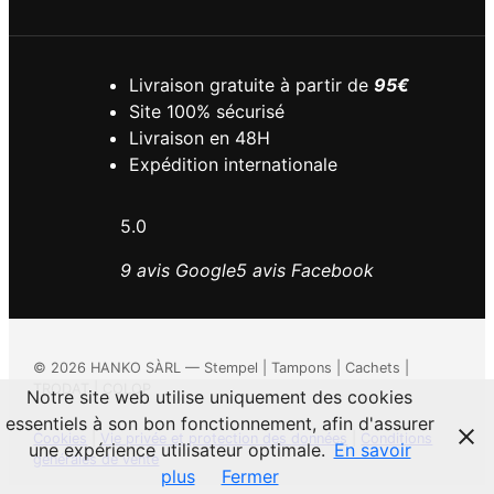
Livraison gratuite à partir de
95€
Site 100% sécurisé
Livraison en 48H
Expédition internationale
5.0
9 avis Google
5 avis Facebook
©
2026
HANKO SÀRL — Stempel | Tampons | Cachets |
TRODAT | COLOP
Notre site web utilise uniquement des cookies
essentiels à son bon fonctionnement, afin d'assurer
Cookies
|
Vie privée et protection des données
|
Conditions
une expérience utilisateur optimale.
En savoir
générales de vente
plus
Fermer