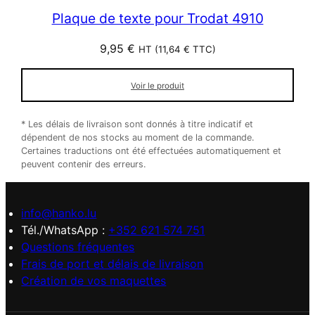
Plaque de texte pour Trodat 4910
9,95
€
HT (
11,64
€
TTC)
Voir le produit
* Les délais de livraison sont donnés à titre indicatif et
dépendent de nos stocks au moment de la commande.
Certaines traductions ont été effectuées automatiquement et
peuvent contenir des erreurs.
info@hanko.lu
Tél./WhatsApp :
+352 621 574 751
Questions fréquentes
Frais de port et délais de livraison
Création de vos maquettes