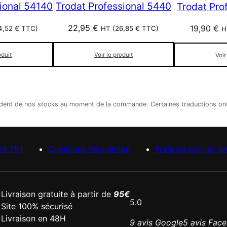
ional 54140
Trodat Professional 5440
Trodat Pro
22,95
€
19,90
€
4,52
€
TTC)
HT (
26,85
€
TTC)
H
oduit
Voir le produit
Voir
épendent de nos stocks au moment de la commande. Certaines traductions o
74 751
Questions fréquentes
Frais de port et dé
Livraison gratuite à partir de
95€
5.0
Site 100% sécurisé
Livraison en 48H
9 avis Google
5 avis Fac