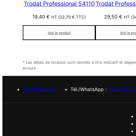
Trodat Professional 54110
Trodat Profess
19,40
€
29,50
€
HT (
22,70
€
TTC)
HT (
3
Voir le produit
Voir le pr
* Les délais de livraison sont donnés à titre indicatif et d
erreurs.
info@hanko.lu
Tél./WhatsApp :
+352 621 5