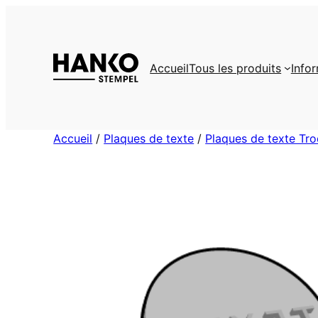
Aller
au
contenu
Accueil
Tous les produits
Info
Accueil
/
Plaques de texte
/
Plaques de texte Tro