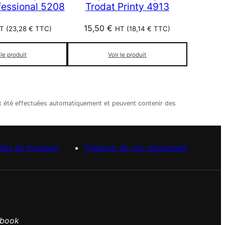
fessional 5208
Trodat Printy 4913
15,50
€
T (
23,28
€
TTC)
HT (
18,14
€
TTC)
 le produit
Voir le produit
nt été effectuées automatiquement et peuvent contenir des
lais de livraison
Création de vos maquettes
ebook