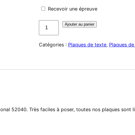
Recevoir une épreuve
quantité
Ajouter au panier
de
Plaque
Catégories :
Plaques de texte
,
Plaques de 
de
texte
pour
Trodat
Professional
52040
nal 52040. Très faciles à poser, toutes nos plaques sont l