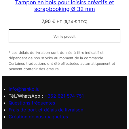
Tampon en bois pour loisirs créatifs et
scrapbooking Ø 32 mm
7,90
€
HT (
9,24
€
TTC)
Voir le produit
* Les délais de livraison sont donnés à titre indicatif et
dépendent de nos stocks au moment de la commande.
Certaines traductions ont été effectuées automatiquement et
peuvent contenir des erreurs.
info@hanko.lu
Tél./WhatsApp :
+352 621 574 751
Questions fréquentes
Frais de port et délais de livraison
Création de vos maquettes