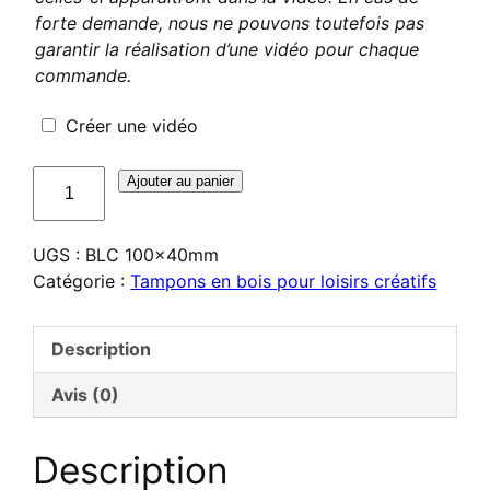
forte demande, nous ne pouvons toutefois pas
garantir la réalisation d’une vidéo pour chaque
commande.
Créer une vidéo
quantité
Ajouter au panier
de
Tampon
UGS :
BLC 100x40mm
en
Catégorie :
Tampons en bois pour loisirs créatifs
bois
pour
loisirs
Description
créatifs
et
Avis (0)
scrapbooking
100
Description
x