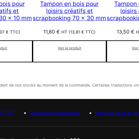
bois pour
Tampon en bois pour
Tampon e
atifs et
loisirs créatifs et
loisirs
 30 x 10 mm
scrapbooking 70 x 30 mm
scrapbooki
11,80
€
13,50
€
,07
€
TTC)
HT (
13,81
€
TTC)
H
oduit
Voir le produit
Voir
épendent de nos stocks au moment de la commande. Certaines traductions o
74 751
Questions fréquentes
Frais de port et dé