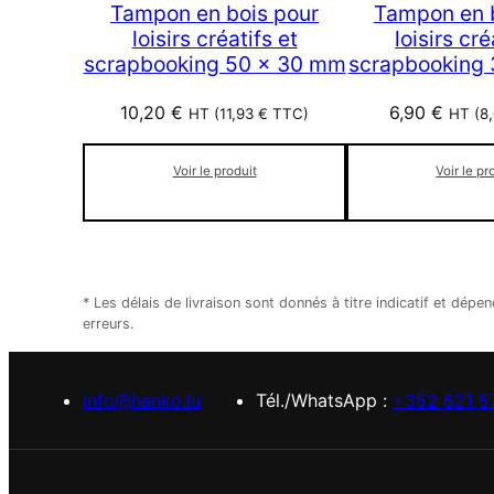
Tampon en bois pour
Tampon en 
loisirs créatifs et
loisirs cré
scrapbooking 50 x 30 mm
scrapbooking
10,20
€
6,90
€
HT (
11,93
€
TTC)
HT (
8
Voir le produit
Voir le pr
* Les délais de livraison sont donnés à titre indicatif et d
erreurs.
info@hanko.lu
Tél./WhatsApp :
+352 621 5