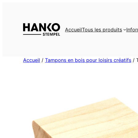
Aller
au
contenu
Accueil
Tous les produits
Info
Accueil
/
Tampons en bois pour loisirs créatifs
/ 