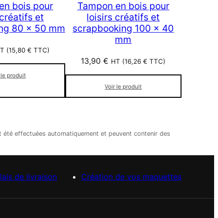
n bois pour
Tampon en bois pour
 créatifs et
loisirs créatifs et
ng 80 x 50 mm
scrapbooking 100 x 40
mm
T (
15,80
€
TTC)
13,90
€
HT (
16,26
€
TTC)
 le produit
Voir le produit
nt été effectuées automatiquement et peuvent contenir des
lais de livraison
Création de vos maquettes