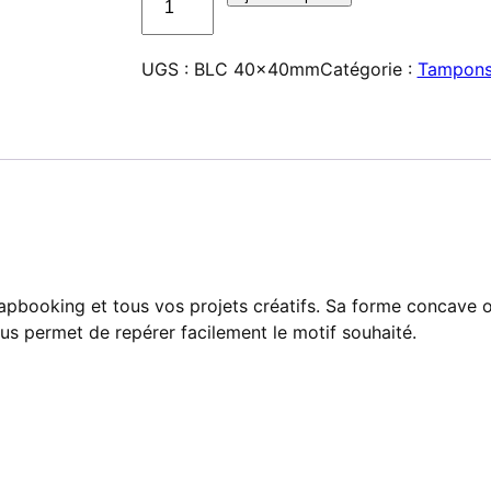
de
Tampon
UGS :
BLC 40x40mm
Catégorie :
Tampons 
en
bois
pour
loisirs
créatifs
et
scrapbooking
40
x
pbooking et tous vos projets créatifs. Sa forme concave of
40
sus permet de repérer facilement le motif souhaité.
mm